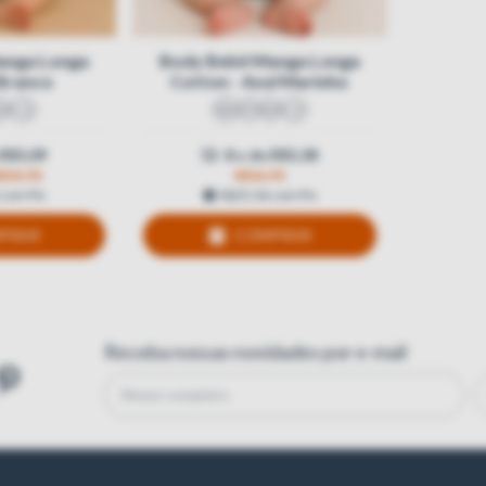
anga Longa
Body Bebê Manga Longa
 Branco
Cotton - Azul Marinho
M
+ 3
RN
P
M
+ 3
R$5,09
8
x de
R$5,38
$34,90
R$36,90
com
Pix
R$35,06
com
Pix
PRAR
COMPRAR
Receba nossas novidades por e-mail