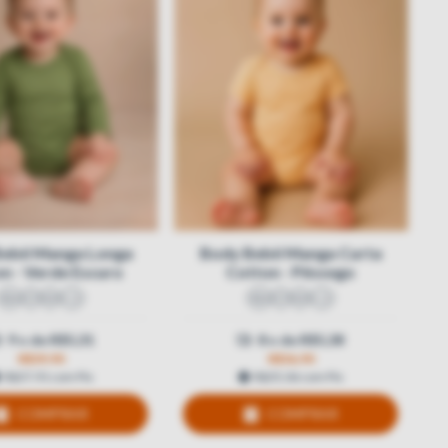
Bebê Manga Longa
Body Bebê Manga Curta
n - Verde Escuro
Cotton - Pêssego
RN
P
M
+ 3
RN
P
M
+ 3
9
x de
R$5,31
8
x de
R$5,38
R$39,90
R$36,90
R$37,91
com
Pix
R$35,06
com
Pix
COMPRAR
COMPRAR