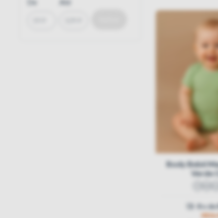
De
Até
Aplicar
Body Bebê Ma
Verde 
P
M
G
8
x de
R$36,