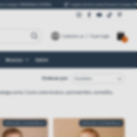
PRIMEIRACOMPRA
Cupom de Desconto Primeira Compra: PRIMEIRACOM
Cadastre-se
|
Fazer login
0
Menino
Outlet
Ordenar por
anga curta. Cores como branco, azul marinho, vermelho,
ATENÇÃO, ÚLTIMA PEÇA!
ATENÇÃO, ÚLTIMA PEÇA!