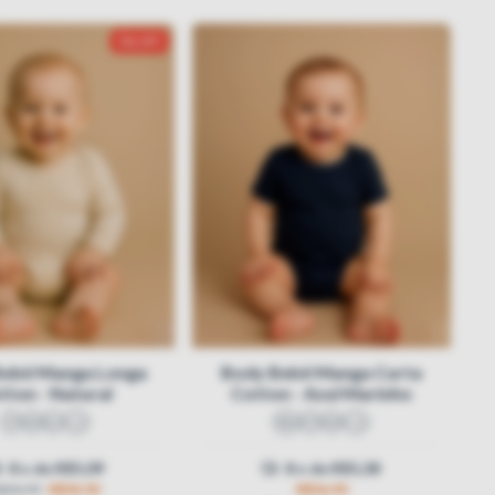
5
%
OFF
Bebê Manga Longa
Body Bebê Manga Curta
tton - Natural
Cotton - Azul Marinho
P
M
G
+ 2
RN
P
M
+ 3
8
x de
R$5,09
8
x de
R$5,38
$36,90
R$34,90
R$36,90