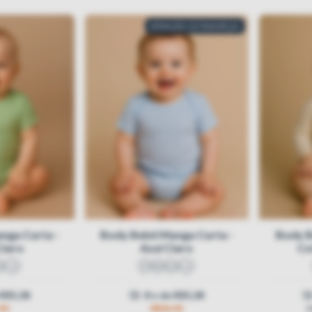
ATENÇÃO, ÚLTIMA PEÇA!
nga Curta -
Body Bebê Manga Curta -
Body 
Claro
Azul Claro
Co
+ 2
P
M
G
+ 2
R$5,38
8
x de
R$5,38
90
R$36,90
R