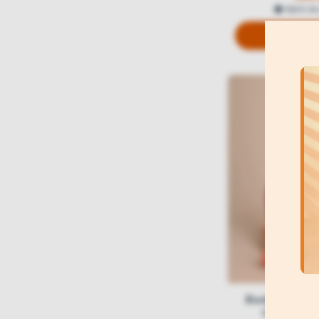
R$35,06
COM
Body Bebê M
Cotton - 