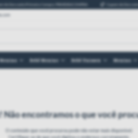
sconto Primeira Compra: PRIMEIRACOMPRA
Cupom de Desconto Prime
a.com
 Menina
Bebê Menino
Bebê Unissex
Menina
! Não encontramos o que você proc
O conteúdo que você procurou pode não estar mais disponível.
Certifique-se de que você digitou o endereço corretamente.