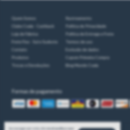
Quem Somos
Rastreamento
Clube Coala - Cashback
Política de Privacidade
Loja de Fábrica
Política de Entrega e Frete
Frete Fixo - Sul e Sudeste
Termos de uso
Contato
Exclusão de dados
Produtos
Cupom Primeira Compra
Trocas e Devoluções
Blog Mundo Coala
Formas de pagamento
Ao navegar por este site
você aceita o uso