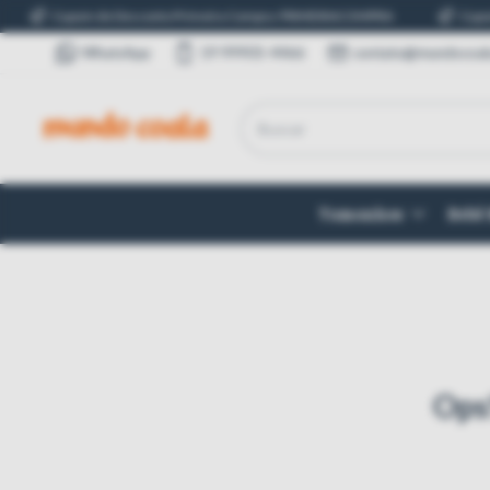
Cupom de Desconto Primeira Compra: PRIMEIRACOMPRA
Cupom de De
WhatsApp
19 99905-4466
contato@mundocoal
Tamanhos
Bebê
Ops